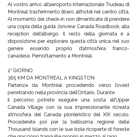
Al vostro arrivo all’aeroporto internazionale Trudeau
di
Montréal trasferimento libero all’hotel nel centro
città.
Al momento del check-in non dimenticate di
prendere
una copia della guida Jonview Canada
Roadbook, alla
reception dell’albergo. Il resto della giornata è a
disposizione per esplorare questa città unica nel suo
genere essendo
proprio d’atmosfera franco-
canadese. Pernottamento a Montréal.
2° GIORNO
365 KM DA MONTREAL A KINGSTON
Partenza da Montréal procedendo verso l’ovest
penetrando nella provincia dell’Ontario. Durante
il percorso potrete eseguire una sosta all’Upper
Canada Village con la sua impressionante ricreata
atmosfera del Canada pionieristico del XIX secolo.
Procederete poi
per la bellissima regione delle
Thousand Islands con le sue isole
ricoperte di foreste
che giacciono tranquille proprio in mezzo al lago.