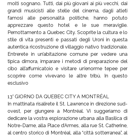
molti sognano. Tutti, dai più
giovani ai più vecchi, dai
grandi musicisti alle stelle del cinema, dagli
atleti
famosi alle personalità politiche, hanno potuto
apprezzare questo
hotel e le sue meraviglie.
Pernottamento a Quebec City.
Scoprite la cultura e lo
stile di vita presenti e passati
degli Uroni in questa
autentica ricostruzione di
villaggio nativo tradizionale.
Entrerete in un’abitazione
comune per vedere una
tipica dimora, imparare i
metodi di preparazione del
cibo all’affumicatoio e visitare un’enorme
tepee per
scoprire come vivevano le altre tribù. In questo
esclusivo
13° GIORNO DA QUEBEC CITY A MONTRÉAL
In mattinata risalirete il St. Lawrence in direzione
sud-
ovest, per giungere a Montréal. Vi suggeriamo
di
dedicare la vostra esplorazione urbana alla
Basilica di
Notre-Dame, alla Place d’Armes, alla rue
St. Catherine,
al centro storico di Montréal, alla
“città sotterranea”, al