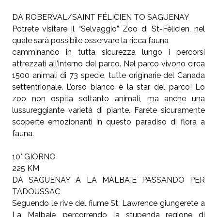
DA ROBERVAL/SAINT
FÉLICIEN TO SAGUENAY
Potrete visitare il “Selvaggio” Zoo di St-Félicien,
nel
quale sarà possibile osservare la ricca fauna
camminando in tutta sicurezza lungo i percorsi
attrezzati all’interno del parco. Nel parco vivono circa
1500 animali di 73 specie, tutte originarie del Canada
settentrionale.
L’orso bianco è la star del parco! Lo
zoo non ospita soltanto animali,
ma anche una
lussureggiante varietà di piante. Farete sicuramente
scoperte emozionanti in questo paradiso di flora a
fauna.
10° GIORNO
225 KM
DA SAGUENAY A LA MALBAIE
PASSANDO PER
TADOUSSAC
Seguendo le rive del fiume St. Lawrence giungerete
a
La Malbaie, percorrendo la stupenda regione di