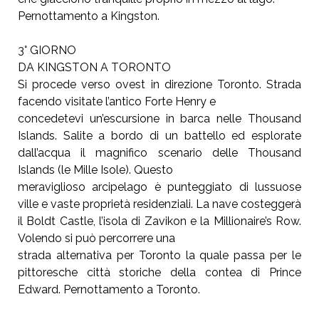
Pernottamento a Kingston.
3° GIORNO
DA KINGSTON A TORONTO
Si procede verso ovest in direzione Toronto.
Strada
facendo visitate l’antico Forte Henry e
concedetevi un’escursione in barca nelle Thousand
Islands. Salite a bordo di un battello ed esplorate
dall’acqua il
magnifico scenario delle Thousand
Islands (le Mille Isole). Questo
meraviglioso arcipelago è punteggiato di lussuose
ville e vaste
proprietà residenziali. La nave costeggerà
il Boldt Castle, l’isola
di Zavikon e la Millionaire’s Row.
Volendo si può percorrere una
strada alternativa per Toronto la quale passa per le
pittoresche città
storiche della contea di Prince
Edward. Pernottamento a Toronto.