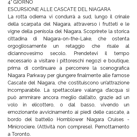
4° GIORNO
ESCURSIONE ALLE CASCATE
DEL NIAGARA
La rotta odierna vi condurrà a sud, lungo il crinale
della scarpata del Niagara, attraverso i frutteti e
le
vigne della penisola del Niagara. Scoprirete la
storica
cittadina di Niagara-on-the-Lake, che ostenta
orgogliosamente un retaggio che risale al
diciannovesimo secolo.
Prendetevi il tempo
necessario a visitare i pittoreschi negozi e boutique,
prima di continuare a percorrere la scenografica
Niagara Parkway per
giungere finalmente alle famose
Cascate del Niagara, che costituiscono
un’attrazione
incomparabile. La spettacolare valanga d’acqua si
può
ammirare ancora meglio dall’alto, grazie ad un
volo in elicottero, o dal
basso, vivendo un
emozionante avvicinamento ai piedi delle cascate, a
bordo del battello Hornblower Niagara Cruises -
Minicrociere. (Attività
non comprese). Pernottamento
a Toronto.