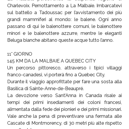
Charlevoix. Pernottamento a La Malbaie.
Imbarcatevi
sul battello a Tadoussac per l’avvistamento
dei più
grandi mammiferi al mondo: le balene.
Ogni anno
passano di qui le balenottere comuni, le
balenottere
minori e le balenottere azzurre, mentre le
eleganti
Beluga bianche abitano queste acque tutto l’anno.
11° GIORNO
145 KM DA LA MALBAIE A QUEBEC CITY
Un percorso pittoresco, attraverso i tipici villaggi
franco-canadesi, vi porterà fino a Quebec City.
Durante il viaggio approfittate per fare una
sosta alla
Basilica di Sainte-Anne-de-Beaupré.
La devozione verso Sant’Anna in Canada risale ai
tempi dei primi
insediamenti dei coloni francesi,
alimentata dalla fede dei pionieri e
dei primi missionari.
Vale anche la pena di preventivare una fermata
alle
Cascate di Montmorency, di 30 metri più alte rispetto