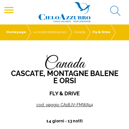
menu
Homepage
Le nostre destinazioni
Canada
Fly & Drive
Canada
CASCATE, MONTAGNE BALENE
E ORSI
FLY & DRIVE
cod. viaggio CA18JV-FMWA14
14 giorni - 13 notti