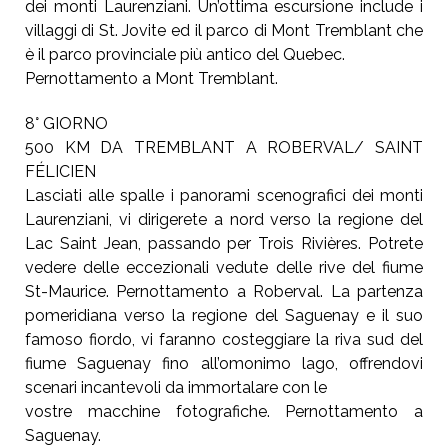
dei monti Laurenziani. Un’ottima escursione include
i
villaggi di St. Jovite ed il parco di Mont Tremblant
che
è il parco provinciale più antico del Quebec.
Pernottamento a Mont Tremblant.
8° GIORNO
500 KM DA TREMBLANT A ROBERVAL/
SAINT
FÉLICIEN
Lasciati alle spalle i panorami scenografici dei monti
Laurenziani, vi dirigerete a nord verso la regione
del
Lac Saint Jean, passando per Trois Rivières.
Potrete
vedere delle eccezionali vedute delle rive del fiume
St-Maurice.
Pernottamento a Roberval.
La partenza
pomeridiana verso la regione del Saguenay
e il suo
famoso fiordo, vi faranno costeggiare la
riva sud del
fiume Saguenay fino all’omonimo lago,
offrendovi
scenari incantevoli da immortalare con le
vostre macchine fotografiche. Pernottamento a
Saguenay.