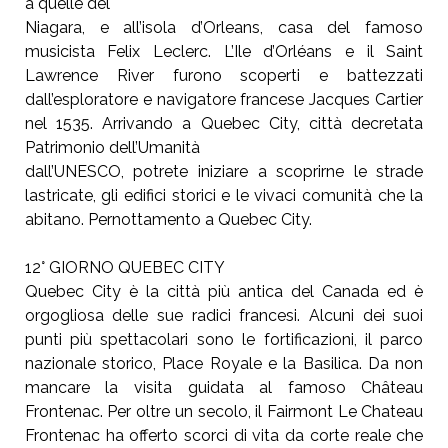
a quelle del
Niagara, e all’isola d’Orleans, casa del famoso
musicista Felix Leclerc.
L’Ile d’Orléans e il Saint
Lawrence River furono scoperti e battezzati
dall’esploratore e navigatore francese Jacques Cartier
nel 1535.
Arrivando a Quebec City, città decretata
Patrimonio dell’Umanità
dall’UNESCO, potrete iniziare a scoprirne le strade
lastricate, gli edifici
storici e le vivaci comunità che la
abitano. Pernottamento a Quebec
City.
12° GIORNO QUEBEC CITY
Quebec City è la città più antica del Canada ed è
orgogliosa delle sue radici francesi. Alcuni dei suoi
punti più spettacolari sono le fortificazioni, il parco
nazionale storico, Place Royale e la Basilica. Da
non
mancare la visita guidata al famoso Château
Frontenac. Per oltre un secolo, il Fairmont Le Chateau
Frontenac ha
offerto scorci di vita da corte reale che