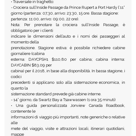
• Traversate in traghetto:
- Crociera sull’Inside Passage da Prince Rupert a Port Hardy l’11°
giorno (partenza: 07,30, arrivo: 23:30, 15 ore. Bassa stagione:
partenza: 11:00, arrivo: 09:00, 22 ore).
Nota: Per prenotare la crociera sull’Inside Passage, è
obbligatorio per i clienti
indicare le dimensioni dell’auto e i nomi dei passeggeri al
momento della
prenotazione. Stagione estiva: è possibile richiedere cabine
giornaliere (cabina
esterna: DAYCPSH1 $110,80 per cabina; cabina interna:
DAYCABIN $83,09 per
cabina) per il 2018, in base alla disponibilità. In bassa stagione, i
codici
precedenti si applicano solo alla sistemazione economica, in
quanto la
sistemazione standard prevede già cabine interne.
- 14° giorno, da Swartz Bay a Tsawwassen (1 ora 35 minuti)
• Una guida personalizzata Jonview Canada Roadbook,
contenente le
informazioni di viaggio più importanti, note generiche o relative
alle
mete del viaggio, visite e attrazioni locali, itinerari quotidiani,
mappe