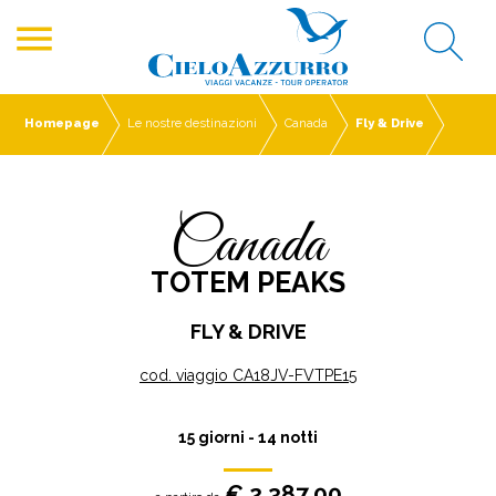
menu
Homepage
Le nostre destinazioni
Canada
Fly & Drive
Canada
TOTEM PEAKS
FLY & DRIVE
cod. viaggio CA18JV-FVTPE15
15 giorni - 14 notti
€ 2.387,00