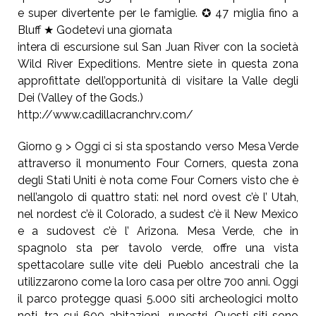
e super divertente per le famiglie. ✪ 47 miglia fino a
Bluff ★ Godetevi una giornata
intera di escursione sul San Juan River con la società
Wild River Expeditions. Mentre siete in questa zona
approfittate dell’opportunità di visitare la Valle degli
Dei (Valley of the Gods.)
http://www.cadillacranchrv.com/
Giorno 9 > Oggi ci si sta spostando verso Mesa Verde
attraverso il monumento Four Corners, questa zona
degli Stati Uniti è nota come Four Corners visto che è
nell’angolo di quattro stati: nel nord ovest c’è l’ Utah,
nel nordest c’è il Colorado, a sudest c’è il New Mexico
e a sudovest c’è l’ Arizona. Mesa Verde, che in
spagnolo sta per tavolo verde, offre una vista
spettacolare sulle vite deli Pueblo ancestrali che la
utilizzarono come la loro casa per oltre 700 anni. Oggi
il parco protegge quasi 5.000 siti archeologici molto
noti, tra cui 600 abitazioni rupestri. Questi siti sono