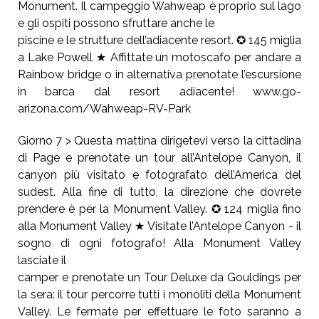
Monument. Il campeggio Wahweap è proprio sul lago
e gli ospiti possono sfruttare anche le
piscine e le strutture dell’adiacente resort. ✪ 145 miglia
a Lake Powell ★ Affittate un motoscafo per andare a
Rainbow bridge o in alternativa prenotate l’escursione
in barca dal resort adiacente! www.go-
arizona.com/Wahweap-RV-Park
Giorno 7 > Questa mattina dirigetevi verso la cittadina
di Page e prenotate un tour all’Antelope Canyon, il
canyon più visitato e fotografato dell’America del
sudest. Alla fine di tutto, la direzione che dovrete
prendere è per la Monument Valley. ✪ 124 miglia fino
alla Monument Valley ★ Visitate l’Antelope Canyon - il
sogno di ogni fotografo! Alla Monument Valley
lasciate il
camper e prenotate un Tour Deluxe da Gouldings per
la sera: il tour percorre tutti i monoliti della Monument
Valley. Le fermate per effettuare le foto saranno a