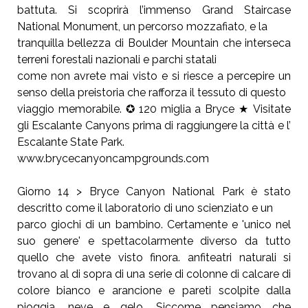
battuta. Si scoprirà l’immenso Grand Staircase
National Monument, un percorso mozzafiato, e la
tranquilla bellezza di Boulder Mountain che
interseca
terreni forestali nazionali e parchi statali
come non avrete mai visto e si riesce a percepire un
senso della preistoria che rafforza il tessuto di questo
viaggio memorabile. ✪ 120 miglia a Bryce
★ Visitate
gli Escalante Canyons prima di
raggiungere la città e l’
Escalante State Park.
www.brycecanyoncampgrounds.com
Giorno 14 > Bryce Canyon National
Park è stato
descritto come il
laboratorio di uno scienziato e un
parco giochi di un bambino.
Certamente e 'unico nel
suo genere' e
spettacolarmente diverso da tutto
quello che avete
visto finora. anfiteatri naturali si
trovano al di sopra
di una serie di colonne di calcare di
colore bianco e
arancione e pareti scolpite dalla
pioggia, neve e
gelo. Siccome pensiamo che