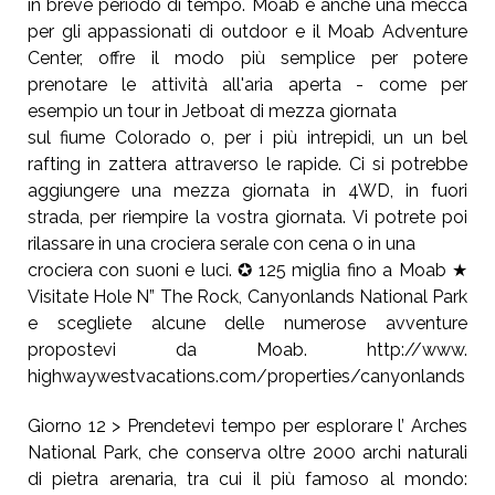
in breve periodo di tempo. Moab è anche una mecca
per gli appassionati di outdoor e il Moab Adventure
Center, offre il modo più semplice per potere
prenotare le attività all'aria aperta - come per
esempio un tour in Jetboat di mezza giornata
sul fiume Colorado o, per i più intrepidi, un un bel
rafting in zattera attraverso le rapide. Ci si potrebbe
aggiungere una mezza giornata in 4WD, in fuori
strada, per riempire la vostra giornata. Vi potrete poi
rilassare in una crociera serale con cena o in una
crociera con suoni e luci. ✪ 125 miglia fino a Moab ★
Visitate Hole N” The Rock, Canyonlands National Park
e scegliete alcune delle numerose avventure
propostevi da Moab. http://www.
highwaywestvacations.com/properties/canyonlands
Giorno 12 > Prendetevi tempo per esplorare l’ Arches
National Park, che conserva oltre 2000 archi naturali
di pietra arenaria, tra cui il più famoso al mondo: