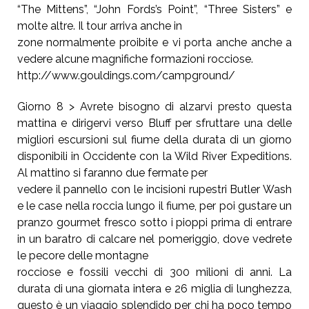
“The Mittens”, “John Fords’s Point”, “Three Sisters” e
molte altre. Il tour arriva anche in
zone normalmente proibite e vi porta anche anche a
vedere alcune magnifiche formazioni rocciose.
http://www.gouldings.com/campground/
Giorno 8 > Avrete bisogno di alzarvi presto questa
mattina e dirigervi verso Bluff per sfruttare una delle
migliori escursioni sul fiume della durata di un giorno
disponibili in Occidente con la Wild River Expeditions.
Al mattino si faranno due fermate per
vedere il pannello con le incisioni rupestri Butler Wash
e le case nella roccia lungo il fiume, per poi gustare un
pranzo gourmet fresco sotto i pioppi prima di entrare
in un baratro di calcare nel pomeriggio, dove vedrete
le pecore delle montagne
rocciose e fossili vecchi di 300 milioni di anni. La
durata di una giornata intera e 26 miglia di lunghezza,
questo è un viaggio splendido per chi ha poco tempo