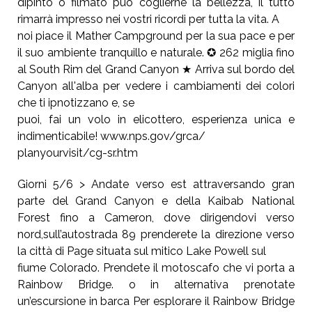
dipinto o filmato può coglierne la bellezza, il tutto
rimarrà impresso nei vostri ricordi per tutta la vita. A
noi piace il Mather Campground per la sua pace e per
il suo ambiente tranquillo e naturale. ✪ 262 miglia fino
al South Rim del Grand Canyon ★ Arriva sul bordo del
Canyon all'alba per vedere i cambiamenti dei colori
che ti ipnotizzano e, se
puoi, fai un volo in elicottero, esperienza unica e
indimenticabile! www.nps.gov/grca/
planyourvisit/cg-sr.htm
Giorni 5/6 > Andate verso est attraversando gran
parte del Grand Canyon e della Kaibab National
Forest fino a Cameron, dove dirigendovi verso
nord,sull’autostrada 89 prenderete la direzione verso
la città di Page situata sul mitico Lake Powell sul
fiume Colorado. Prendete il motoscafo che vi porta a
Rainbow Bridge. o in alternativa prenotate
un’escursione in barca Per esplorare il Rainbow Bridge