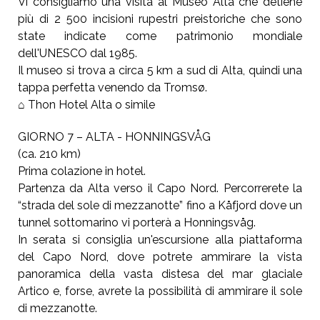
Vi consigliamo una visita al Museo Alta che detiene
più di 2 500 incisioni rupestri preistoriche che sono
state indicate come patrimonio mondiale
dell'UNESCO dal 1985.
Il museo si trova a circa 5 km a sud di Alta, quindi una
tappa perfetta venendo da Tromsø.
⌂ Thon Hotel Alta o simile
GIORNO 7 – ALTA - HONNINGSVÅG
(ca. 210 km)
Prima colazione in hotel.
Partenza da Alta verso il Capo Nord. Percorrerete la
“strada del sole di mezzanotte” fino a Kåfjord dove un
tunnel sottomarino vi porterà a Honningsvåg.
In serata si consiglia un'escursione alla piattaforma
del Capo Nord, dove potrete ammirare la vista
panoramica della vasta distesa del mar glaciale
Artico e, forse, avrete la possibilità di ammirare il sole
di mezzanotte.