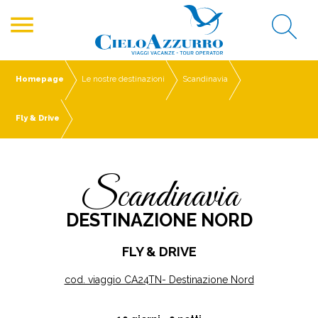
menu
Homepage
Le nostre destinazioni
Scandinavia
Fly & Drive
Scandinavia
DESTINAZIONE NORD
FLY & DRIVE
cod. viaggio CA24TN- Destinazione Nord