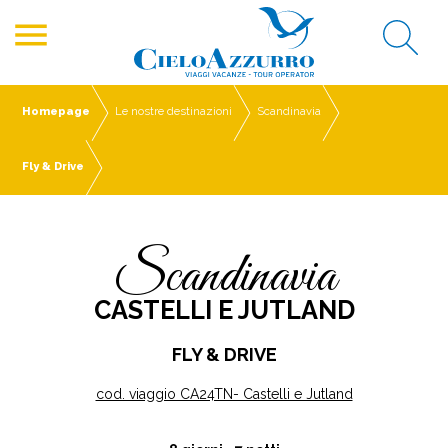
menu
Homepage
Le nostre destinazioni
Scandinavia
Fly & Drive
Scandinavia
CASTELLI E JUTLAND
FLY & DRIVE
cod. viaggio CA24TN- Castelli e Jutland