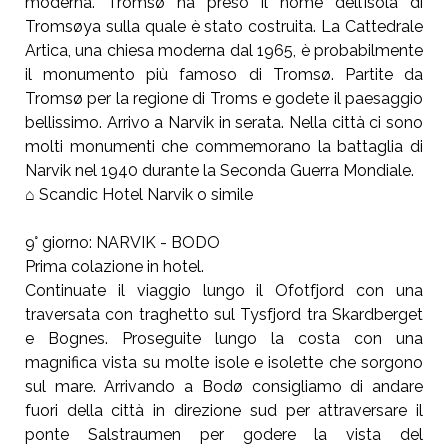
moderna. Tromsø ha preso il nome dell’isola di
Tromsøya sulla quale è stato costruita. La Cattedrale
Artica, una chiesa moderna dal 1965, è probabilmente
il monumento più famoso di Tromsø. Partite da
Tromsø per la regione di Troms e godete il paesaggio
bellissimo. Arrivo a Narvik in serata. Nella città ci sono
molti monumenti che commemorano la battaglia di
Narvik nel 1940 durante la Seconda Guerra Mondiale.
⌂ Scandic Hotel Narvik o simile
9° giorno: NARVIK - BODO
Prima colazione in hotel.
Continuate il viaggio lungo il Ofotfjord con una
traversata con traghetto sul Tysfjord tra Skardberget
e Bognes. Proseguite lungo la costa con una
magnifica vista su molte isole e isolette che sorgono
sul mare. Arrivando a Bodø consigliamo di andare
fuori della città in direzione sud per attraversare il
ponte Salstraumen per godere la vista del