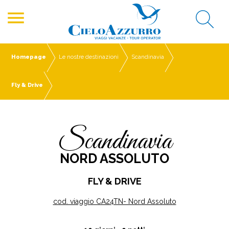
menu
Homepage
Le nostre destinazioni
Scandinavia
Fly & Drive
Scandinavia
NORD ASSOLUTO
FLY & DRIVE
cod. viaggio CA24TN- Nord Assoluto