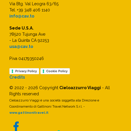
Via Btg. Val Leogra 63/65
Tel. +39 348 406 1140
info@cav.to
Sede U.S.A.
78520 Tujunga Ave
- La Quinta CA 92253
usa@cav.to
P.iva 04179350246
Privacy Policy
Cookie Policy
Credits
© 2022 - 2026 Copyright
Cieloazzurro Viaggi
- All
Rights reserved
Cieloazzurro Viaggi è una società soggetta alla Direzione e
Coordinamento di Gattinoni Travel Network S.r.l. -
www.gattinonitravel.it