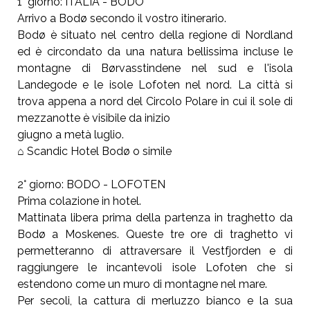
1° giorno: ITALIA - BODO
Arrivo a Bodø secondo il vostro itinerario.
Bodø è situato nel centro della regione di Nordland
ed è circondato da una natura bellissima incluse le
montagne di Børvasstindene nel sud e l'isola
Landegode e le isole Lofoten nel nord. La città si
trova appena a nord del Circolo Polare in cui il sole di
mezzanotte è visibile da inizio
giugno a metà luglio.
⌂ Scandic Hotel Bodø o simile
2° giorno: BODO - LOFOTEN
Prima colazione in hotel.
Mattinata libera prima della partenza in traghetto da
Bodø a Moskenes. Queste tre ore di traghetto vi
permetteranno di attraversare il Vestfjorden e di
raggiungere le incantevoli isole Lofoten che si
estendono come un muro di montagne nel mare.
Per secoli, la cattura di merluzzo bianco e la sua